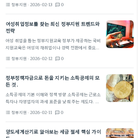
하며, 국비지원은 이자나 보증 비용을 국가 혹은 지자
보를 위한 조정으로 읽힌다. 투자자는 본인의 의무
정부지원
· 2026-02-13
0
format_list_bulleted
textsms
체가 일부 부담해 주는 제도다. 국비지원이 붙은 대출
를…
은 일반 대출보다 이자 부담이 낮아져 초기 상환 여력
이 커진다. 대상은 주로 중소 제조기업이나 지역 특화
여성취업정보를 찾는 최신 정부지원 트렌드와
산업에 속하는 기업으로 제한되는 경우가 많다. 다만
전략
지원 규모나 조건은 정책에 따라 매년 다르므로 신청
여성 취업을 돕는 정부지원교육 정부가 제공하는 국비
시점을 정확히 확인하는 것이 중요하다. 최근 몇 년 사
지원교육은 여성의 재취업이나 경력 전환에서 중요한
이 지자체의 이자지원과 정책금융 확대가 함께 추진되
디딤돌이 된다. 다양한 직무 교육이 제공되며 학비 부
어 공장대출의 실제 적용 사례가 늘어나고 있다. 순천
정부지원
· 2026-02-12
0
format_list_bulleted
textsms
담이 낮아 실질적인 참여 장벽을 낮춘다. 특히 시간제
시와 같은…
나 부분 근무 가능 프로그램은 가정 돌봄 부담이 있는
구직자들에게 유리하다. 온라인과 현장 혼합형 코스
정부정책자금으로 돈을 지키는 소득공제의 모
가 늘어나면서 장소의 제약이 줄었다. 수강생은
든 것.
HRD-Net 같은 포털에서 자신에게 맞는 과정을 비교
소득공제의 기본 이해와 정책 방향 소득공제는 근로소
해 볼 수 있다. 지원 자격은 각 프로그램마다 다르지만
득자나 자영업자의 과세 표준을 낮춰 주는 제도다. 연
일반적으로 고용보험 가입 여부, 취업 의지, 이력 등
말정산이나 종합소득세 신고 시 적용되며 세금을 줄여
이 점검된다. 또한 국비지원교육은 수료 후 취업 연계
정부지원
· 2026-02-11
0
format_list_bulleted
textsms
삶의 비용 부담을 완화한다. 정책자금의 관리와 연결
지원이나 맞춤형 취업상담으로 이어지는…
되어 다양한 혜택으로 확장되는 경향이 있다. 이 글은
정부의 주요 정책자금 체계에서 소득공제를 어떻게 활
양도세계산기로 알아보는 세금 절세 핵심 가이
용할 수 있는지 살펴본다. 소득공제의 범주는 크게 근