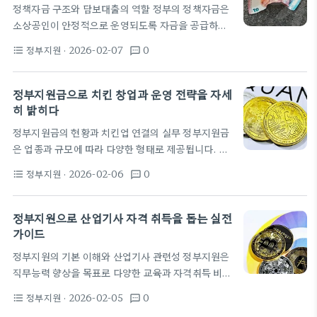
정책자금 구조와 담보대출의 역할 정부의 정책자금은
임대차계약서 또는 사업장 소재 증빙, 대표자 신분증
소상공인이 안정적으로 운영되도록 자금을 공급하는
등이다. 최근에는 행정안전부와 국세청 시스템이 연
제도적 장치다. 정책자금은 보증과 출연 자금, 저리 대
계되어 서류 제출 과정이 자동화되는 경우가 늘었다.
정부지원
· 2026-02-07
0
format_list_bulleted
textsms
출 등 다양한 형태로 구성되며, 담보대출은 이들 중 사
이 변화는 서류 심사 시간을 단축하고 중복 제출을…
업의 성장과 시급한 운전자금 확보를 돕는 핵심 도구
로 작용한다. 담보를 통해 신용이 낮은 차주라도 자금
정부지원금으로 치킨 창업과 운영 전략을 자세
조달이 가능해지며, 재무 구조를 개선하는 데 기여한
히 밝히다
다. 따라서 정책자금의 흐름과 담보대출의 구조를 이
정부지원금의 현황과 치킨업 연결의 실무 정부지원금
해하는 것이 자금 조달의 시작점이다. 정책자금의 핵
은 업종과 규모에 따라 다양한 형태로 제공됩니다. 치
심은 공적 보증기관과 금융기관 간의 협력을 통해 위
킨 업계 역시 창업 초기 자금이나 설비 개선에 필요한
험을 분담하는 데 있다. 신용보증재단이나 보증기금
정부지원
· 2026-02-06
0
format_list_bulleted
textsms
비용을 충당하기 위해 활용할 수 있습니다. 다만 자금
은 담보대출의 보증 역할을 수행하고, 은행은 이를 바
의 용도와 사용처가 정책의 목적에 맞아야 하므로 사
탕으로 대출을…
전에 계획을 세우는 것이 중요합니다. 신청 시점마다
정부지원으로 산업기사 자격 취득을 돕는 실전
조건이 바뀌므로 최신 정보를 확인하는 습관이 필요합
가이드
니다. 대표적인 지원 방식은 창업자금, 시설개선 보
정부지원의 기본 이해와 산업기사 관련성 정부지원은
조, 교육훈련 지원 등으로 구분됩니다. 소상공인시장
직무능력 향상을 목표로 다양한 교육과 자격취득 비용
진흥공단의 창업지원 프로그램이나 중소벤처기업부
을 보조하는 정책이다. 산업기사 자격은 제조, 건설,
의 정책자금이 여기에 포함될 수 있습니다. 치킨 업계
정부지원
· 2026-02-05
0
format_list_bulleted
textsms
안전 등 산업 현장에서 실무 능력을 검증하는 대표 자
에서 설비 개편이나 위생 시설 강화가 요구될 때 자금