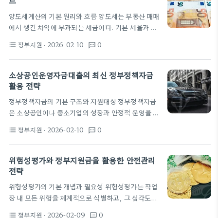
드
로소득공제와 지출에 따른 공제, 그리고 연금저축과
양도세계산의 기본 원리와 흐름 양도세는 부동산 매매
같은 금융 상품의 공제로 나뉜다. 특히 연금저축계좌
에서 생긴 차익에 부과되는 세금이다. 기본 세율과 함
나 퇴직연금IRP에 납입한 금액은 연말정산에서 특별
께 거래 규모와 보유 기간에 따라 가산세가 달라진다.
히 인정된다. 또 문화비나 의료비 등 다른 지출에 대한
정부지원
· 2026-02-10
0
format_list_bulleted
textsms
계산은 매도가액에서 취득가액과 필요경비를 차감한
공제도 정책적으로 함께 운용되고 있다. 이들 공제
양도차익을 기준으로 진행된다. 다주택자 여부에 따
는…
라 중과 여부가 달라지므로 먼저 본인의 상황을 파악
소상공인운영자금대출의 최신 정부정책자금
하는 것이 중요하다. 양도세의 기본 세율은 9%에서
활용 전략
39% 사이로 알려져 있다. 다주택자의 경우 보유 주택
정부정책자금의 기본 구조와 지원대상 정부정책자금
수와 보유 기간에 따라 중과가 적용되며, 그 정도는 정
은 소상공인이나 중소기업의 성장과 안정적 운영을 돕
책 신호에 따라 변동한다. 최근 몇 년간 정책 신호가
기 위한 대표적 금융지원 제도다. 대상은 자영업자와
자주 바뀌면서 계산기를 먼저 두드려 보는 습관이 필
정부지원
· 2026-02-10
0
format_list_bulleted
textsms
소상공인으로 한정되며 업력, 매출 규모, 자금 용도에
요해졌다. 정확한 숫자는…
따라 구분된다. 지원은 대출 이외에도 보증, 자금지원
관리, 컨설팅 등 다층적으로 구성되어 있어 단순 대출
위험성평가와 정부지원금을 활용한 안전관리
보다 유연한 선택이 가능하다. 운영자금은 일반 운영
전략
비, 재고구매, 시설개선 등 다양한 용도에 맞춰 제공
위험성평가의 기본 개념과 필요성 위험성평가는 작업
된다. 정책자금 중에서도 소상공인용 자금은 담보가
장 내 모든 위험을 체계적으로 식별하고, 그 심각도와
부족한 사업자에게 신용보증이 개선된 형태로 더 많이
발생 가능성을 평가한 뒤 적절한 관리대책을 수립하는
배정된다. 신청 시에는 업종별로 필요한 자금 규모와
정부지원
· 2026-02-09
0
format_list_bulleted
textsms