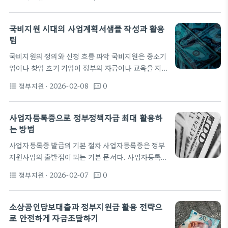
과정이다. 이 과정은 법적 의무를 넘어서 안전문화의
상환기간, 거치기간을 먼저 판단하는 것이 중요하다.
기초를 다진다. 올바른 위험성평가는 사고를 사전에
최근에는 온라인 플랫폼을…
차단하고 생산성 손실을 줄이는 가장 확실한 방법이
국비지원 시대의 사업계획서샘플 작성과 활용
다. 적용 범위는 조달과 설계, 작업현장까지 포괄되어
팁
야 한다. 일반적으로 위험성평가는 위험 식별, 위험 평
국비지원의 정의와 신청 흐름 파악 국비지원은 중소기
가, 관리대책 수립, 이행 점검의 순서로 진행된다. 위
업이나 창업 초기 기업이 정부의 자금이나 교육을 지
험 식별은 자재의 취급, 기계의 작동, 환경 조건을 포
원받는 제도로, 사업의 성장과 고용 창출에 기여할 수
함한다. 위험 평가에서는 발생 확률과 피해 규모를 수
정부지원
· 2026-02-08
0
format_list_bulleted
textsms
있습니다. 신청 자격은 프로그램에 따라 다르지만 보
치로 환산하는 것이 일반적이다. 이때 위험등급에…
통 매출 규모, 사업 유형, R&D 여부, 고용 인력 수 등
을 기준으로 판단합니다. 국비지원의 심사는 시장성,
사업자등록증으로 정부정책자금 최대 활용하
실행 가능성, 재무 건전성, 그리고 사회적 가치 등을
는 방법
종합적으로 평가하는 편입니다. 이 과정에서 사업계
사업자등록증 발급의 기본 절차 사업자등록증은 정부
획서샘플은 필요한 구성과 흐름을 미리 확인하는 데
지원사업의 출발점이 되는 기본 문서다. 사업자등록
유용한 도구로 작용합니다. 신청 흐름은 일반적으로
을 마치면 법적으로 공식 사업자로 인정받고, 각종 지
공고 확인, 1차 서류 접수, 서류 심사, 2차 발표 및 현
정부지원
· 2026-02-07
0
format_list_bulleted
textsms
원사업의 심사에 필요한 자격 요건을 충족한다. 최근
장…
절차 단축으로 온라인 제출이 확대되며 초기 서류 준
비가 더 간편해졌다. 제출 채널의 변화는 신청자의 접
소상공인담보대출과 정부지원금 활용 전략으
근성을 높이며, 지역별 차이를 줄이는 데 기여한다. 신
로 안전하게 자금조달하기
청 시 필요한 기본 서류는 사업자등록증 발급 신청서,