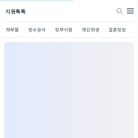
지원톡톡
하루몰
방수공사
정부지원
개인회생
결혼정보