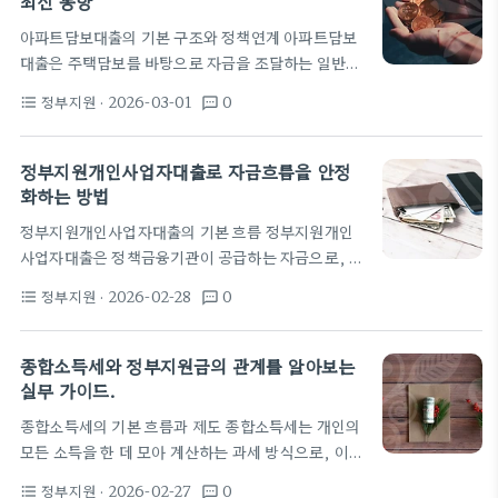
최신 동향
획을 세울 때 정책자금의 가능성을 먼저 확인하는 것
아파트담보대출의 기본 구조와 정책연계 아파트담보
이 현명하다. 정책자금 정보를 확인하는 가장 빠른 방
대출은 주택담보를 바탕으로 자금을 조달하는 일반적
법은 지역자치단체의 공식 포털과 중앙 정부 포털을
인 금융 상품이다. 담보가치에 비례해 대출한도가 정
둘 다 확인하는 것이다. 특히 고용노동부와 한국산업
정부지원
· 2026-03-01
0
format_list_bulleted
textsms
해지며 만기도 금리도 정책에 따라 다르게 구성된다.
인력공단의 교육·훈련 지원 사업은 자격증 취득에 필
정책자금과의 연결은 대출 금리를 낮추고 상환 기간을
요한 예산을 줄이는 데…
연장하는 효과를 기대하게 만든다. 특히 신규 주거정
정부지원개인사업자대출로 자금흐름을 안정
책이나 저금리 이니셔티브가 시행될 때 이 점이 더욱
화하는 방법
뚜렷해진다. 정부가 운영하는 정책자금은 기존 은행
정부지원개인사업자대출의 기본 흐름 정부지원개인
대출과 결합될 때 시너지를 낼 수 있다. 예를 들어 주
사업자대출은 정책금융기관이 공급하는 자금으로, 개
택금융공사나 주택도시기금이 제공하는 저금리 대출
인사업자의 운영 자금이나 시설 투자에 도움을 주는
은 일반 대출의 이자를 낮추는 역할을 한다. 다만 자격
정부지원
· 2026-02-28
0
format_list_bulleted
textsms
제도이다. 일반적으로 소상공인저금리대출이나 산업
요건과 공급 시점에 따라 실제 실행에 이르는 시점이
발전 자금 같은 형태로 제공되며, 정부의 지원 정책이
달라질…
반영되어 금리가 시중 대비 낮은 편이다. 이 제도는 개
종합소득세와 정부지원금의 관계를 알아보는
인사업자들이 경기 변동기에 유동성을 확보하고 사업
실무 가이드.
확장을 추진하도록 설계되었다. 최근 은행권과 정책
종합소득세의 기본 흐름과 제도 종합소득세는 개인의
금융기관이 디지털 신기술을 도입해 신청부터 심사까
모든 소득을 한 데 모아 계산하는 과세 방식으로, 이자
지의 속도와 보안성을 높이고 있다. 대출은 은행과 정
소득, 배당소득, 사업소득, 임대소득 등을 포괄한다.
책금융공사 같은 공적 기관이 공동으로 관리하는 경우
정부지원
· 2026-02-27
0
format_list_bulleted
textsms