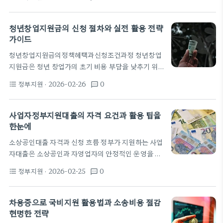
세율은 누진적으로 적용되며, 연간 총소득 금액과 각
가 많다. 실무적으로는 보증기관의 보증 여부에 따라
종 공제 또는 소득공제에 따라 실제 납부세액이 달라
승인 여부가 좌우되기도 한다. 거래처의 신용정보와
진다. 일반적으로 종합소득세 신고는 매년 일정 기간
청년창업지원금의 신청 절차와 실전 활용 전략
매출 흐름이 중요한 심사 요소로…
에 걸쳐 이뤄지며, 납부는 해당 기간의 결과에 따라 이
가이드
루어진다. 정부지원금 수령 여부와 상관없이 과세 체
청년창업지원금의정책혜택과신청조건과정 청년창업
계의 속성은 소득의 원천과 형태에 따라 달라지며, 구
지원금은 청년 창업가의 초기 비용 부담을 낮추기 위
체적 처리 방식은 법령 및 지침에 따른다. 면세사업자
한 정부의 자금 지원 제도다. 이 지원은 일반 대출의
종합소득세의 적용 여부는 사업자 유형과 소득의 배분
정부지원
· 2026-02-26
0
format_list_bulleted
textsms
이자 부담이나 상환 의무와 달리 특정 조건을 충족하
방식에 의해 달라진다. 또한 배당소득은 종합소득세…
는 경우 보조금 형식으로 제공된다. 정책의 핵심은 사
업 아이템의 실행 가능성과 시장 성과를 높이는 데 있
사업자정부지원대출의 자격 요건과 활용 팁을
다. 지원 범위와 선정 방식은 매년 예산의 변화에 따라
한눈에
달라진다. 보통은 아이템 검토, 사업계획의 현실성,
소상공인대출 자격과 신청 흐름 정부가 지원하는 사업
팀 구성의 역량 등을 종합해 선발한다. 구체적인 금액
자대출은 소상공인과 자영업자의 안정적인 운영을 돕
과 분배 방식은 공고마다 다르니 공식 포털의 공지사
기 위한 정책자금이다. 대출 자격은 보통 매출 규모,
항을 확인하는 것이 가장 안전하다. 신청 절차는 대체
정부지원
· 2026-02-25
0
format_list_bulleted
textsms
업종, 사업장 상태, 신용도 등을 종합적으로 판단한
로 온라인으로 진행되며, 준비 서류도…
다. 정책브리핑 등 공공 자료를 통해 기본 요건이 매번
조금씩 달라질 수 있음을 확인하는 것이 중요하다. 요
차용증으로 국비지원 활용법과 소송비용 절감
건 충족 여부를 먼저 점검한 뒤 해당 금융기관의 심사
현명한 전략
를 준비하는 것이 일반적인 흐름이다. 실제 절차는 요