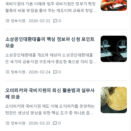
국비지원의 기본 이해와 범주 국비지원은 정부가 특정
건 확인과 평가를 거쳐 지원 대상 사업자를 선정하는
활동의 비용 부담을 줄여 주는 제도이며 교육과 창업,
단계로 시작된다. 그 다음으로 금융기관이 대출가능
기술훈련 등 다양한 영역에서 운영된다. 최근에는 민
여부를 검토하고 필요 서류를 요청한다. 검토가 끝나
정부지원
· 2026-02-25
0
format_list_bulleted
textsms
간에서도 법률 서비스의 일부를 저렴하게 이용할 수
면 대출 실행 여부가…
있도록 지원 범위를 확장하는 흐름이 나타난다. 이런
제도는 차용증 같은 민사문서를 준비하고, 소송 절차
소상공인대환대출의 핵심 정보와 신청 포인트
를 준비하는 개인이나 소기업에게도 도움이 될 수 있
모음
다. 또한 디지털 증빙의 확산과 함께 증빙 품질을 높이
소상공인대환대출 개요와 대상자 소상공인대환대출
는 교육도 함께 제공되는 경우가 늘고 있다. 정부의 공
은 국가의 금융지원 구조에서 중요한 축으로 자리 잡
식 채널을 통해 자신이 받을 수 있는 지원 내용을 확인
고 있습니다. 최근 정책은 저금리 대환대출과 채무조
하는 것이 첫걸음이다. 예를 들어 법률구조 지원,…
정부지원
· 2026-02-24
0
format_list_bulleted
textsms
정을 결합한 종합 지원으로 바뀌고 있습니다. 이를 통
해 매출이 흔들리는 소상공인들이 재기를 모색하는 시
간이 늘어나고 있습니다. 이 글은 해당 제도의 핵심 포
오더피커와 국비지원의 최신 활용법과 실무사
인트를 단계별로 정리합니다. 대상은 일정한 매출 규
례 모음
모와 사업장 운영 이력이 있어야 하며, 보증기관의 심
오더피커와 국비지원 제도 이해 오더피커를 운영하는
사를 거친다는 특징이 있습니다. 또한 사업장 소재지
현장은 생산성 향상을 위한 핵심 도구 중 하나로 꼽히
나 업종에 따라 지원 한도가 달라지는 경우가 흔합니
지만 이와 함께 안전관리와 인력 교육도 필수 요소다.
다. 대환대출은 기존 부채의 구조를 바꾸면서도 운영
정부지원
· 2026-02-23
0
format_list_bulleted
textsms
국비지원은 이러한 교육 과정의 부담을 줄이고 효율을
자금을 확보하는 데 도움을 줍니다. 정책 설계의 의도