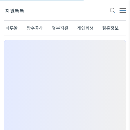
지원톡톡
하루몰
방수공사
정부지원
개인회생
결혼정보