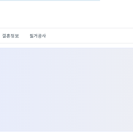
결혼정보
철거공사