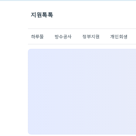
지원톡톡
하루몰
방수공사
정부지원
개인회생