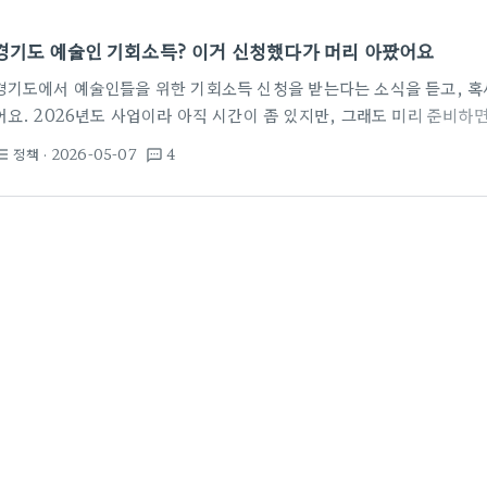
경기도 예술인 기회소득? 이거 신청했다가 머리 아팠어요
경기도에서 예술인들을 위한 기회소득 신청을 받는다는 소식을 듣고, 혹
어요. 2026년도 사업이라 아직 시간이 좀 있지만, 그래도 미리 준비하면
부터 6월 19일까지 신청을 받는다고 하더라구요. 제 주변에 예술 하는
정책
· 2026-05-07
4
st_bulleted
textsms
심은 많더라고요. 근데 이 지원금을 받으려면 좀 까다로운 조건들이 붙더
2026년도 문화체육관광부에서 하는 '예술활동준비금'이나 'K-ART 청
면 신청 대상에서 제외된다는 거였어요. 이거 정말… 이미 다른 지원금 받