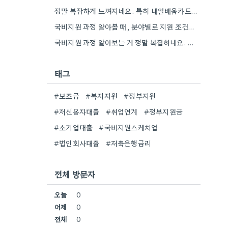
정말 복잡하게 느껴지네요. 특히 내일배움카드 준비부터, 과정별 지원 조건 확인까지 시간 많이 소요될 것 같아요.
국비지원 과정 알아볼 때, 분야별로 지원 조건이 이렇게 많이 다르다니 놀랍네요. 특히 요리 종류가 생각보다…
국비지원 과정 알아보는 게 정말 복잡하네요. 저는 요리 종류별로 시간 투자가 얼마나 필요한지 비교해보는 게…
태그
#보조금
#복지지원
#정부지원
#저신용자대출
#취업연계
#정부지원금
#소기업대출
#국비지원스케치업
#법인회사대출
#저축은행금리
전체 방문자
오늘
0
어제
0
전체
0