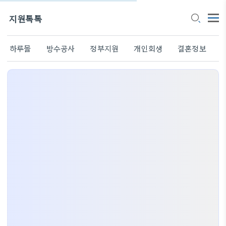
지원톡톡
하루몰
방수공사
정부지원
개인회생
결혼정보