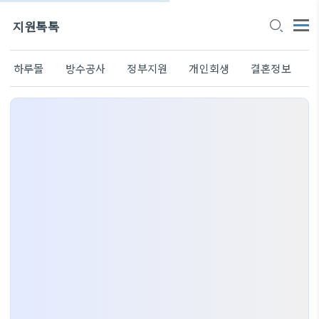
지원톡톡
하루몰
방수공사
정부지원
개인회생
결혼정보