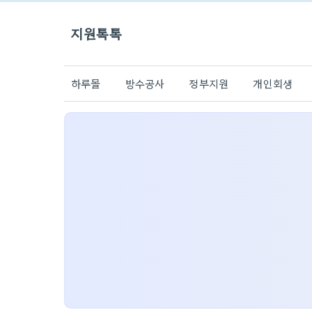
지원톡톡
하루몰
방수공사
정부지원
개인회생