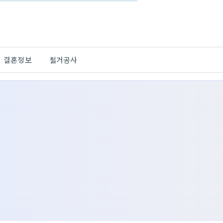
결혼정보
철거공사