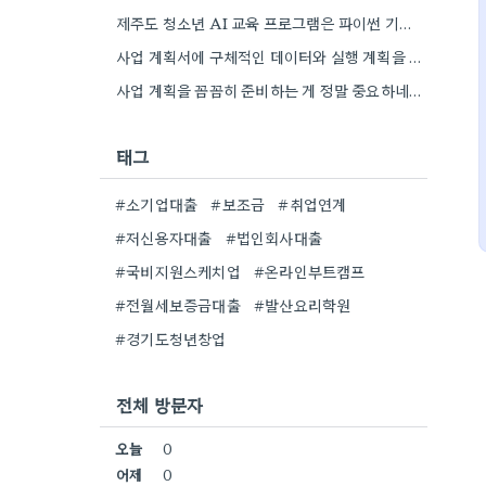
제주도 청소년 AI 교육 프로그램은 파이썬 기초를 AI 개념과 함께 가르치는 방식이 흥미롭네요. 특히 인공지능…
사업 계획서에 구체적인 데이터와 실행 계획을 포함하는 게 핵심이네요. 제가 비슷한 경험이 있어서, 단순히 아이디어를…
사업 계획을 꼼꼼히 준비하는 게 정말 중요하네요. 특히 예상치 못한 지출 때문에 어려움을 겪는 경우도…
태그
#소기업대출
#보조금
#취업연계
#저신용자대출
#법인회사대출
#국비지원스케치업
#온라인부트캠프
#전월세보증금대출
#발산요리학원
#경기도청년창업
전체 방문자
오늘
0
어제
0