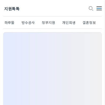
지원톡톡
하루몰
방수공사
정부지원
개인회생
결혼정보