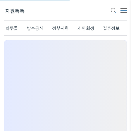
지원톡톡
하루몰
방수공사
정부지원
개인회생
결혼정보