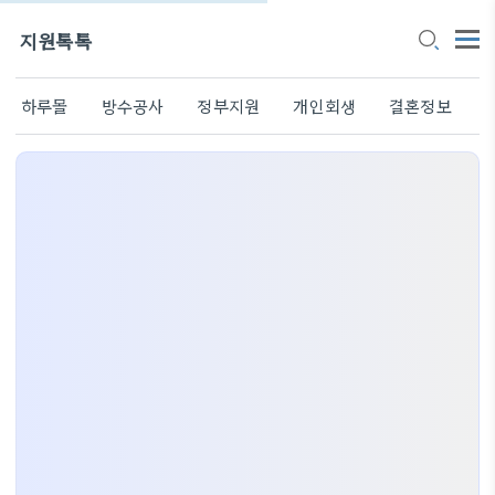
지원톡톡
하루몰
방수공사
정부지원
개인회생
결혼정보