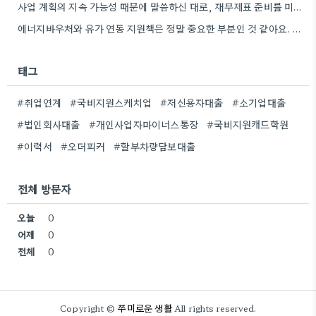
사업 계획의 지속 가능성 때문에 말씀하신 대로, 재무제표 준비를 미리 해두는 게 정말 중요하네요. 특히…
에너지바우처와 유가 연동 지원책은 정말 중요한 부분인 것 같아요. 특히 농어민분들이 에너지 가격 변동에 덜…
태그
#취업연계
#국비지원스케치업
#저신용자대출
#소기업대출
#법인회사대출
#개인사업자마이너스통장
#국비지원캐드학원
#이력서
#오더피커
#할부차량담보대출
전체 방문자
오늘
0
어제
0
전체
0
쭈미로운 생활
Copyright ©
All rights reserved.