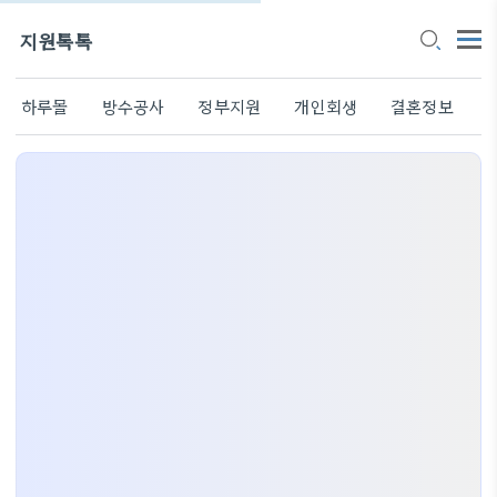
지원톡톡
하루몰
방수공사
정부지원
개인회생
결혼정보