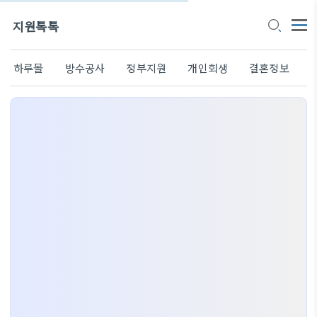
지원톡톡
하루몰
방수공사
정부지원
개인회생
결혼정보