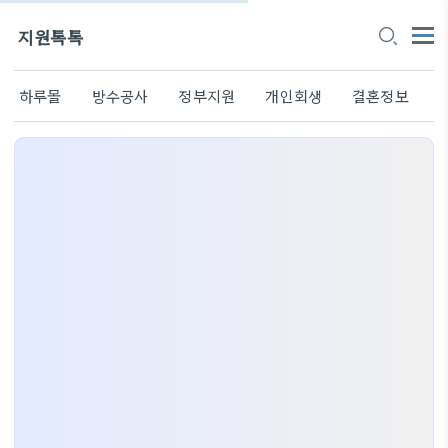
지원톡톡
하루몰
방수공사
정부지원
개인회생
결혼정보