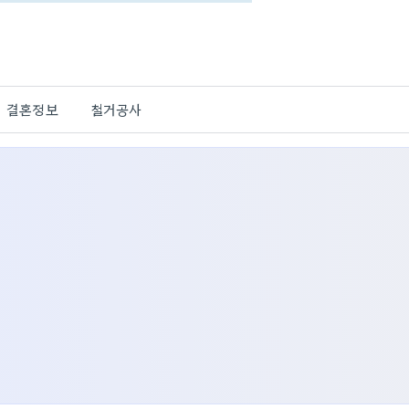
결혼정보
철거공사