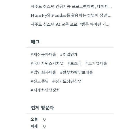
제주도 청소년 인공지능 프로그램처럼, 데이터 분석 분야로 관심이 생겨서 오프라인 학원 정보 좀 더 찾아봐야겠네요.
NumPy와 Pandas를 활용하는 방법이 정말 궁금하네요. 어떤 교육 과정에서 좀 더 자세히 다루는지 알려주실 수…
제주도 청소년 AI 교육 프로그램은 파이썬 기초를 AI 개념과 함께 가르치는 방식이 흥미롭네요. 특히 인공지능…
태그
#저신용자대출
#취업연계
#국비지원스케치업
#보조금
#소기업대출
#법인회사대출
#할부차량담보대출
#잔고증명
#경기도청년창업
#지게차안전장치
전체 방문자
오늘
0
어제
0