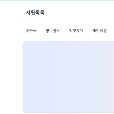
지원톡톡
하루몰
방수공사
정부지원
개인회생