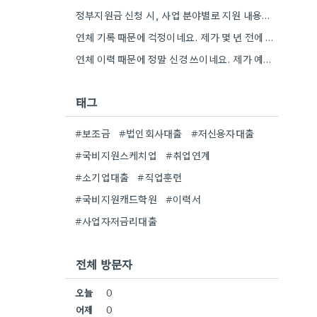
정부지원금 신청 시, 사업 분야별로 지원 내용이 엄청나게 다르다는 점을 기억하는 게 중요하네요. 특히 IT…
연체 기록 때문에 걱정이네요. 제가 몇 년 전에 비슷한 경험이 있어서, 신용 점수 확인하는 습관을…
연체 이력 때문에 정말 신경 쓰이네요. 제가 예전 사업할 때, 작은 미연금이라도 바로 갚으려고 노력했던…
태그
#보조금
#법인회사대출
#저신용자대출
#국비지원스케치업
#취업연계
#소기업대출
#직업훈련
#국비지원캐드학원
#이력서
#사업자저금리대출
전체 방문자
오늘
0
어제
0