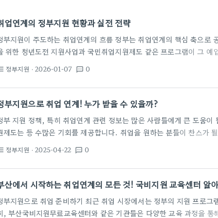
취업연계의 정부지원 현황과 실전 전략
정부지원이 주도하는 취업연계의 흐름 정부는 취업연계의 핵심 축으로 
을 위한 청년도전 지원사업과 국민취업지원제도 같은 프로그램이 그 예입
연결고리 역할을 하며 구직자에게 맞춤형 경로를 제공합니다. 지자체와 
정부지원
· 2026-01-07
0
st_bulleted
textsms
파악하고 교육과 채용을 엮습니다. 광주 북구의 사례처럼 모집 규모와 
가 강화됩니다. 지난해 234명을 모집했고 이 중 140명이 취·창업에
연계되었다는 보고도 있습니다. 참여자들은 신청 자격 확인, 교육 과정 이
정부지원으로 취업 연계! 누가 받을 수 있을까?
번에 관리하는 원스톱 시스템을…
정부 지원 정책, 특히 취업연계 관련 정보는 많은 사람들에게 큰 도움이 
원제도는 등 수많은 기회를 제공합니다. 취업을 원하는 분들이 찬스가 될
취업연계 혜택! 최근 직장인국비지원학원에서는 프론트엔드 국비 지원 과
정부지원
· 2025-04-22
0
st_bulleted
textsms
히 비전공자도 도전할 수 있는 학원들이 많습니다. 대전과 세종지역에서
보고 있는 학생들을 쉽게 찾아볼 수 있습니다. 부산구인구직 사이트를 통
며, 인력 개발원에서는 무료 상담 서비스도 제공하고 있습니다. 아마 이
부산에서 시작하는 취업연계의 모든 것! 국비지원 교육센터 알
정부지원으로 취업 준비하기 최근 취업 시장에서는 정부의 지원 프로그램
히, 부산국비지원무료교육센터와 같은 기관들은 다양한 교육 과정을 통