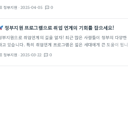
있습니다.
이곳에서는 국가지원교육을 통해 비전공자도 손쉽게 IT 관
정부지원
· 2025-04-05
0
st_bulleted
textsms
딩, 데이터 분석, 그리고 웹 개발까지! 이를 통해 취업에 필요한 실무 능
교육 제공 부산국비교육프로그램은 직무교육을 중심으로 다양한 과정을 제
인 AI나 빅데이터 관련 교육은 많은 수강생에게 인기를 끌고 있습니다.
정부지원 프로그램으로 취업 연계의 기회를 잡으세요!
능한…
정부지원으로 취업연계의 길을 열자! 최근 많은 사람들이 정부의 다양한
하고 있습니다. 특히 취업연계 프로그램은 젊은 세대에게 큰 도움이 됩니
도를 통해 전문성을 키울 수 있으며, 정부는 이를 통해 취업률을 높이고 
정부지원
· 2025-03-22
0
st_bulleted
textsms
심이 증가하면서, 전문대학이나 직업훈련원에서 제공하는 내일배움카드
고 있습니다. 예를 들어, 명지전문대에서는 '정보기술 분야 맞춤형 취업캠
1000여 시간의 교육을 통해 졸업생들이 원하는 보다 맞춤형 인재로 성
취업학원에 대한…