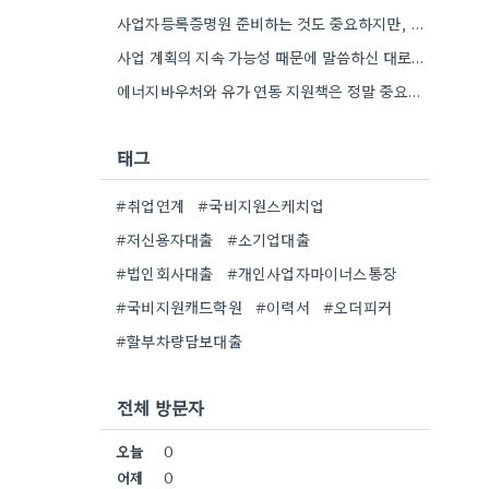
사업자등록증명원 준비하는 것도 중요하지만, 특히 최근 재무제표 유효기간 꼭 확인해야 해요. 제가 최근 사업 계획서…
사업 계획의 지속 가능성 때문에 말씀하신 대로, 재무제표 준비를 미리 해두는 게 정말 중요하네요. 특히…
에너지바우처와 유가 연동 지원책은 정말 중요한 부분인 것 같아요. 특히 농어민분들이 에너지 가격 변동에 덜…
태그
#취업연계
#국비지원스케치업
#저신용자대출
#소기업대출
#법인회사대출
#개인사업자마이너스통장
#국비지원캐드학원
#이력서
#오더피커
#할부차량담보대출
전체 방문자
오늘
0
어제
0