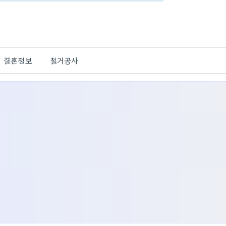
결혼정보
철거공사