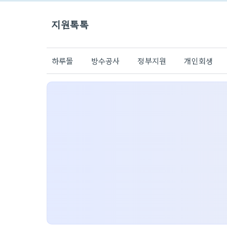
지원톡톡
하루몰
방수공사
정부지원
개인회생