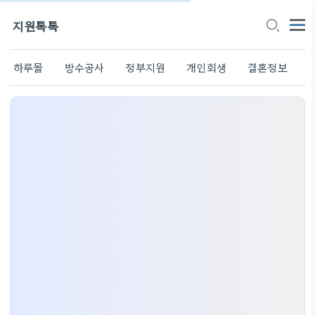
지원톡톡
하루몰
방수공사
정부지원
개인회생
결혼정보