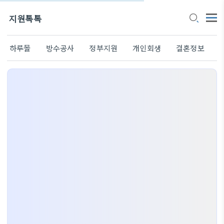
지원톡톡
하루몰
방수공사
정부지원
개인회생
결혼정보