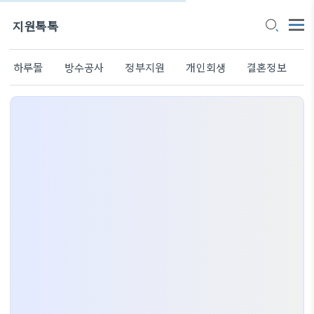
지원톡톡
하루몰
방수공사
정부지원
개인회생
결혼정보