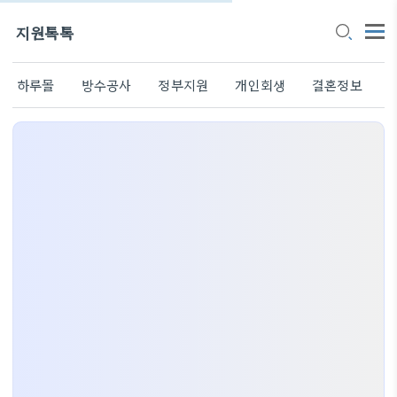
지원톡톡
하루몰
방수공사
정부지원
개인회생
결혼정보