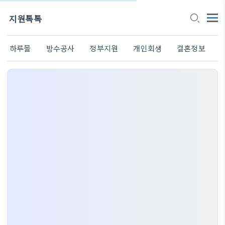
지원톡톡
하루몰
방수공사
정부지원
개인회생
결혼정보