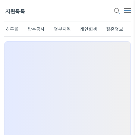
지원톡톡
하루몰
방수공사
정부지원
개인회생
결혼정보