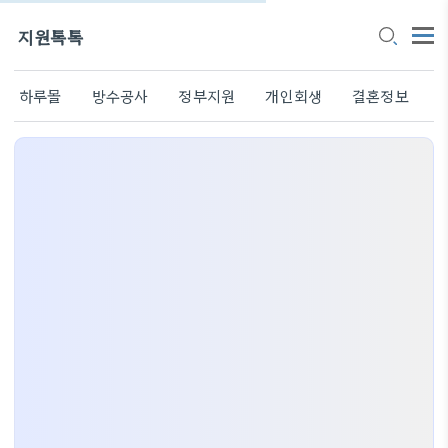
지원톡톡
하루몰
방수공사
정부지원
개인회생
결혼정보