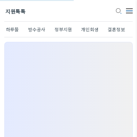
지원톡톡
하루몰
방수공사
정부지원
개인회생
결혼정보