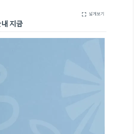
넓게보기
fullscreen
안내 지금