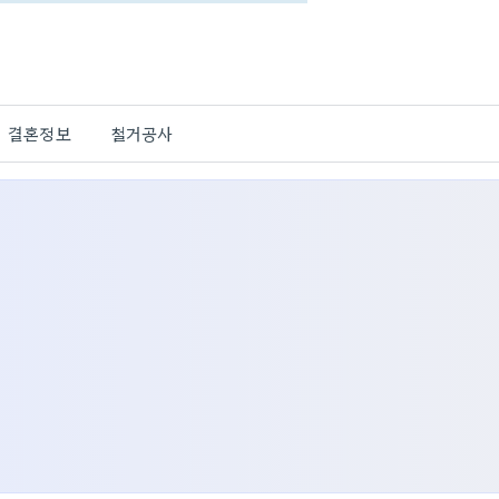
결혼정보
철거공사