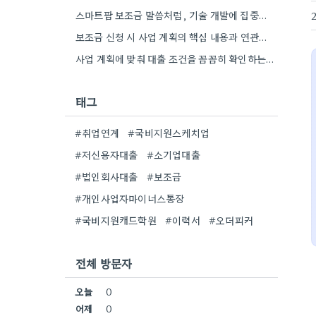
스마트팜 보조금 말씀처럼, 기술 개발에 집중하는 스타트업이 사업 모델과 연결해서 시너지를 낼 수 있다면 정말…
보조금 신청 시 사업 계획의 핵심 내용과 연관된 서류 준비를 꼼꼼히 하는 것이 중요하네요. 특히…
사업 계획에 맞춰 대출 조건을 꼼꼼히 확인하는 게 중요하네요. 저는 사업 확장 시 금리 변화를…
태그
#취업연계
#국비지원스케치업
#저신용자대출
#소기업대출
#법인회사대출
#보조금
#개인사업자마이너스통장
#국비지원캐드학원
#이력서
#오더피커
전체 방문자
오늘
0
어제
0