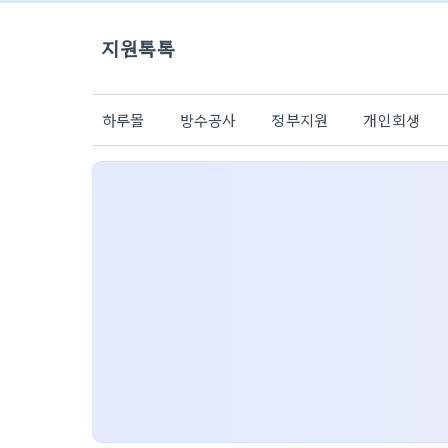
지원톡톡
하루몰
방수공사
정부지원
개인회생