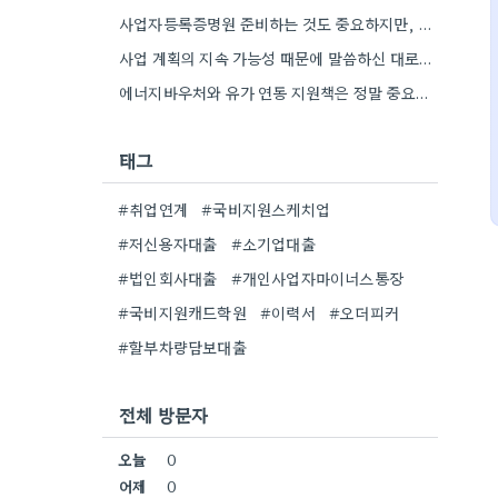
사업자등록증명원 준비하는 것도 중요하지만, 특히 최근 재무제표 유효기간 꼭 확인해야 해요. 제가 최근 사업 계획서…
사업 계획의 지속 가능성 때문에 말씀하신 대로, 재무제표 준비를 미리 해두는 게 정말 중요하네요. 특히…
에너지바우처와 유가 연동 지원책은 정말 중요한 부분인 것 같아요. 특히 농어민분들이 에너지 가격 변동에 덜…
태그
#취업연계
#국비지원스케치업
#저신용자대출
#소기업대출
#법인회사대출
#개인사업자마이너스통장
#국비지원캐드학원
#이력서
#오더피커
#할부차량담보대출
전체 방문자
오늘
0
어제
0