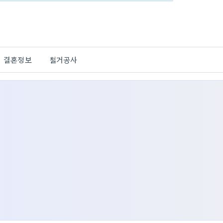
결혼정보
철거공사