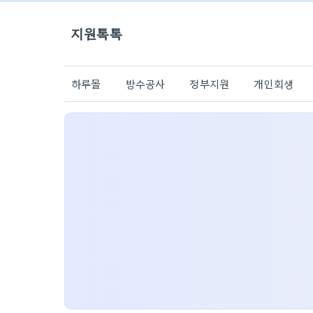
지원톡톡
하루몰
방수공사
정부지원
개인회생