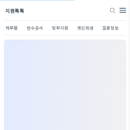
지원톡톡
하루몰
방수공사
정부지원
개인회생
결혼정보