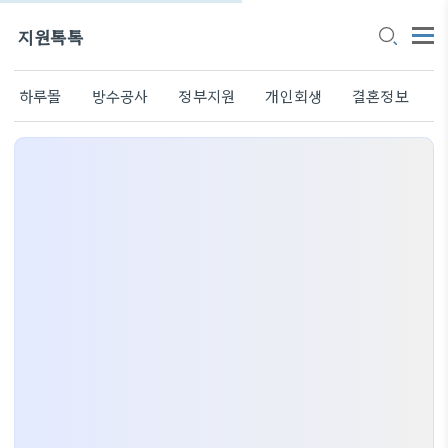
지원톡톡
하루몰
방수공사
정부지원
개인회생
결혼정보