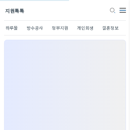
지원톡톡
하루몰
방수공사
정부지원
개인회생
결혼정보