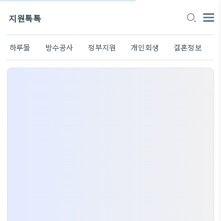
지원톡톡
하루몰
방수공사
정부지원
개인회생
결혼정보