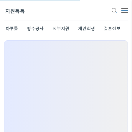
지원톡톡
하루몰
방수공사
정부지원
개인회생
결혼정보