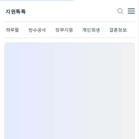
지원톡톡
하루몰
방수공사
정부지원
개인회생
결혼정보