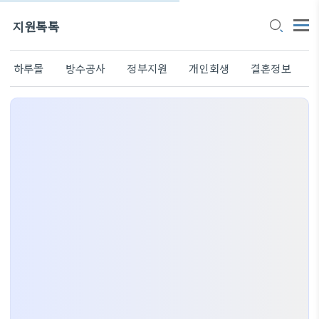
지원톡톡
하루몰
방수공사
정부지원
개인회생
결혼정보