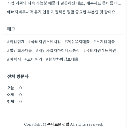
사업 계획의 지속 가능성 때문에 말씀하신 대로, 재무제표 준비를 미리 해두는 게 정말 중요하네요. 특히…
에너지바우처와 유가 연동 지원책은 정말 중요한 부분인 것 같아요. 특히 농어민분들이 에너지 가격 변동에 덜…
태그
#취업연계
#국비지원스케치업
#저신용자대출
#소기업대출
#법인회사대출
#개인사업자마이너스통장
#국비지원캐드학원
#이력서
#오더피커
#할부차량담보대출
전체 방문자
오늘
0
어제
0
전체
0
쭈미로운 생활
Copyright ©
All rights reserved.