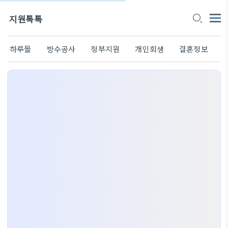
지원톡톡
하루몰
방수공사
정부지원
개인회생
결혼정보