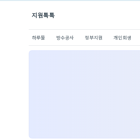
지원톡톡
하루몰
방수공사
정부지원
개인회생