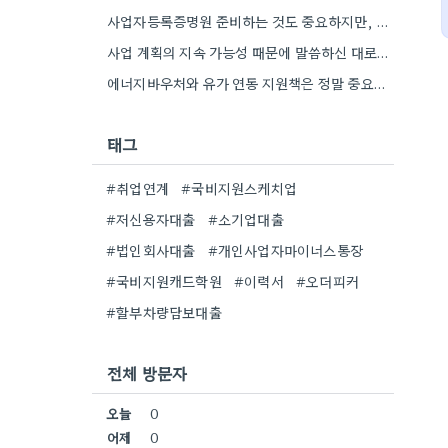
사업자등록증명원 준비하는 것도 중요하지만, 특히 최근 재무제표 유효기간 꼭 확인해야 해요. 제가 최근 사업 계획서…
사업 계획의 지속 가능성 때문에 말씀하신 대로, 재무제표 준비를 미리 해두는 게 정말 중요하네요. 특히…
에너지바우처와 유가 연동 지원책은 정말 중요한 부분인 것 같아요. 특히 농어민분들이 에너지 가격 변동에 덜…
태그
#취업연계
#국비지원스케치업
#저신용자대출
#소기업대출
#법인회사대출
#개인사업자마이너스통장
#국비지원캐드학원
#이력서
#오더피커
#할부차량담보대출
전체 방문자
오늘
0
어제
0