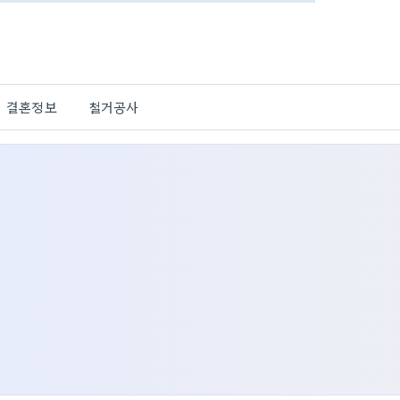
결혼정보
철거공사