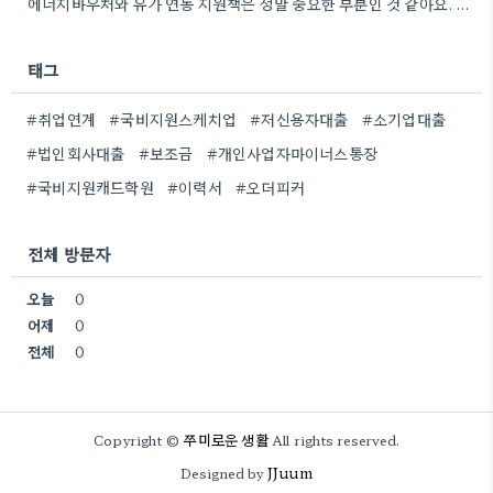
에너지바우처와 유가 연동 지원책은 정말 중요한 부분인 것 같아요. 특히 농어민분들이 에너지 가격 변동에 덜…
태그
#취업연계
#국비지원스케치업
#저신용자대출
#소기업대출
#법인회사대출
#보조금
#개인사업자마이너스통장
#국비지원캐드학원
#이력서
#오더피커
전체 방문자
오늘
0
어제
0
전체
0
쭈미로운 생활
Copyright ©
All rights reserved.
JJuum
Designed by