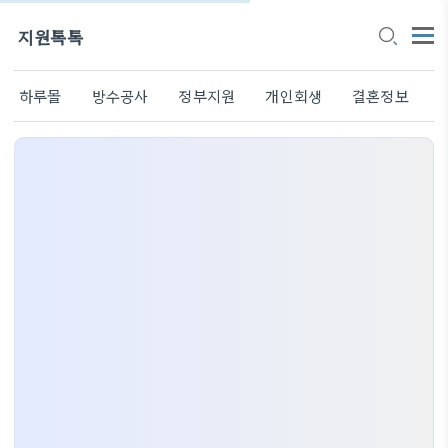
지원톡톡
하루몰
방수공사
정부지원
개인회생
결혼정보