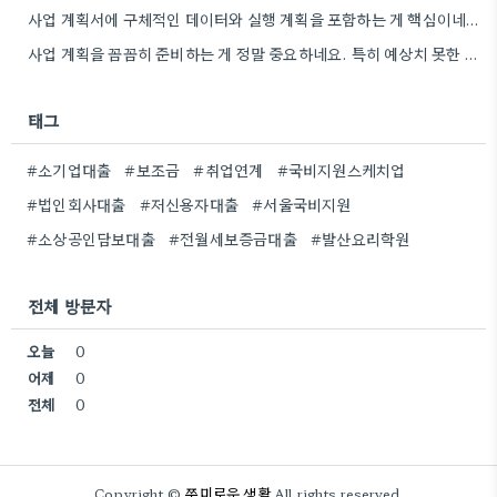
사업 계획서에 구체적인 데이터와 실행 계획을 포함하는 게 핵심이네요. 제가 비슷한 경험이 있어서, 단순히 아이디어를…
사업 계획을 꼼꼼히 준비하는 게 정말 중요하네요. 특히 예상치 못한 지출 때문에 어려움을 겪는 경우도…
태그
#소기업대출
#보조금
#취업연계
#국비지원스케치업
#법인회사대출
#저신용자대출
#서울국비지원
#소상공인담보대출
#전월세보증금대출
#발산요리학원
전체 방문자
오늘
0
어제
0
전체
0
쭈미로운 생활
Copyright ©
All rights reserved.