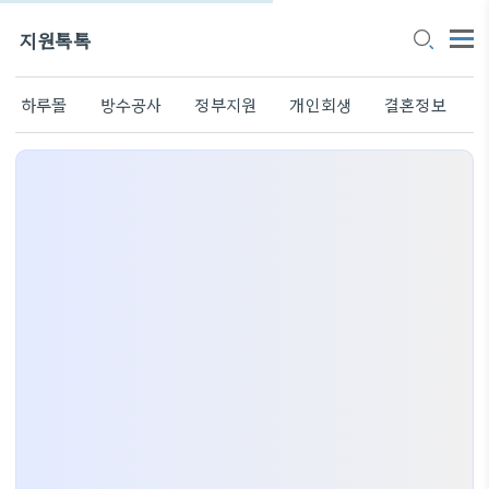
지원톡톡
하루몰
방수공사
정부지원
개인회생
결혼정보