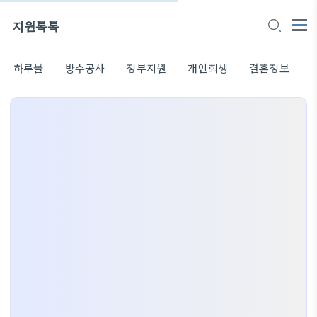
지원톡톡
하루몰
방수공사
정부지원
개인회생
결혼정보