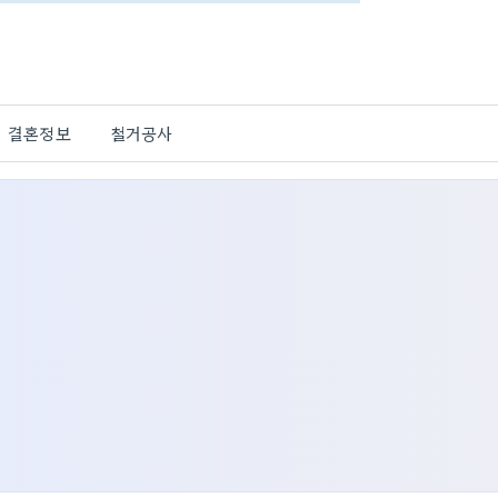
결혼정보
철거공사