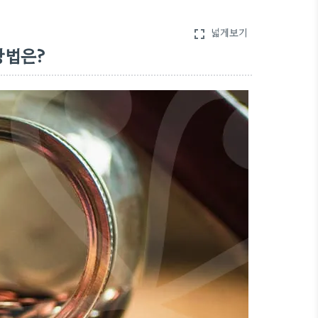
넓게보기
fullscreen
방법은?