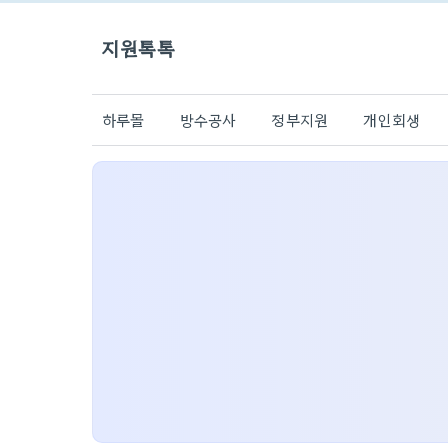
지원톡톡
하루몰
방수공사
정부지원
개인회생