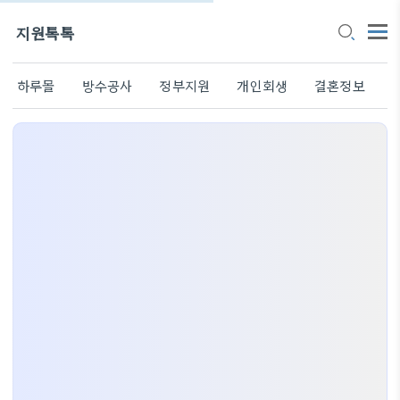
지원톡톡
하루몰
방수공사
정부지원
개인회생
결혼정보