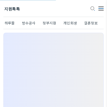
지원톡톡
하루몰
방수공사
정부지원
개인회생
결혼정보