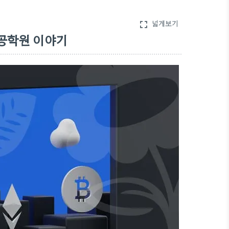
넓게보기
fullscreen
목공학원 이야기