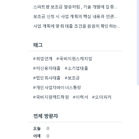
스마트팜 보조금 말씀처럼, 기술 개발에 집중하는 스타트업이 사업 모델과 연결해서 시너지를 낼 수 있다면 정말…
보조금 신청 시 사업 계획의 핵심 내용과 연관된 서류 준비를 꼼꼼히 하는 것이 중요하네요. 특히…
사업 계획에 맞춰 대출 조건을 꼼꼼히 확인하는 게 중요하네요. 저는 사업 확장 시 금리 변화를…
태그
#취업연계
#국비지원스케치업
#저신용자대출
#소기업대출
#법인회사대출
#보조금
#개인사업자마이너스통장
#국비지원캐드학원
#이력서
#오더피커
전체 방문자
오늘
0
어제
0