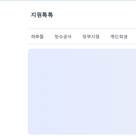
지원톡톡
하루몰
방수공사
정부지원
개인회생