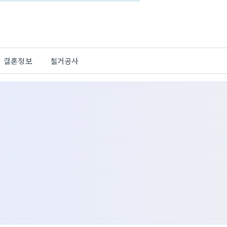
결혼정보
철거공사