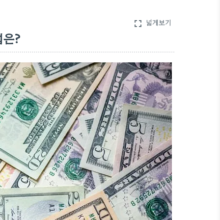
넓게보기
fullscreen
법은?