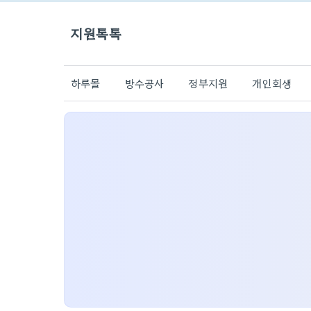
지원톡톡
하루몰
방수공사
정부지원
개인회생