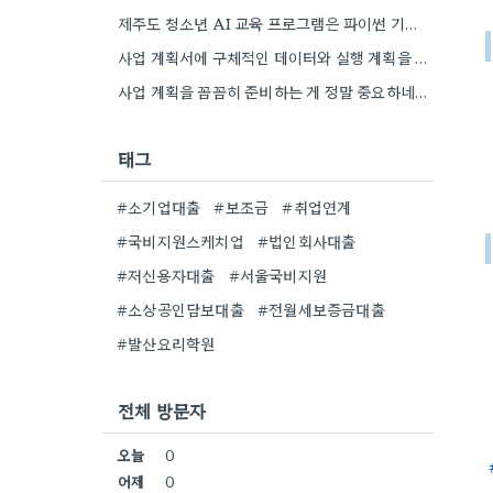
제주도 청소년 AI 교육 프로그램은 파이썬 기초를 AI 개념과 함께 가르치는 방식이 흥미롭네요. 특히 인공지능…
사업 계획서에 구체적인 데이터와 실행 계획을 포함하는 게 핵심이네요. 제가 비슷한 경험이 있어서, 단순히 아이디어를…
사업 계획을 꼼꼼히 준비하는 게 정말 중요하네요. 특히 예상치 못한 지출 때문에 어려움을 겪는 경우도…
태그
#소기업대출
#보조금
#취업연계
#국비지원스케치업
#법인회사대출
#저신용자대출
#서울국비지원
#소상공인담보대출
#전월세보증금대출
#발산요리학원
전체 방문자
오늘
0
어제
0