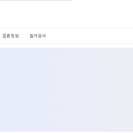
결혼정보
철거공사