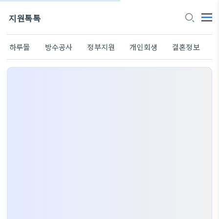
지원톡톡
하루몰
방수공사
정부지원
개인회생
결혼정보