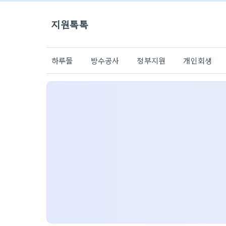
지원톡톡
하루몰
방수공사
정부지원
개인회생