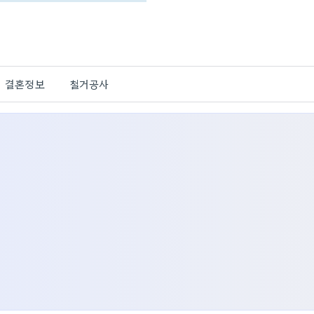
결혼정보
철거공사