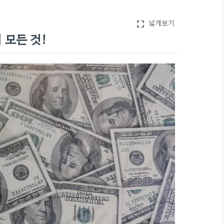
넓게보기
fullscreen
 모든 것!