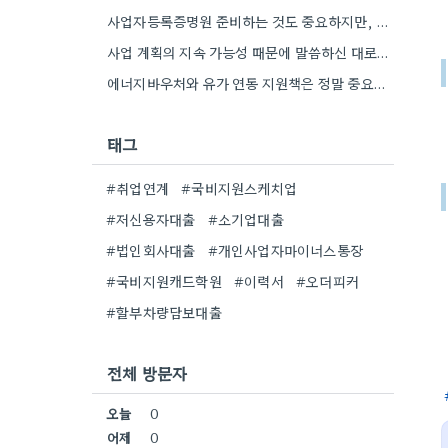
사업자등록증명원 준비하는 것도 중요하지만, 특히 최근 재무제표 유효기간 꼭 확인해야 해요. 제가 최근 사업 계획서…
사업 계획의 지속 가능성 때문에 말씀하신 대로, 재무제표 준비를 미리 해두는 게 정말 중요하네요. 특히…
에너지바우처와 유가 연동 지원책은 정말 중요한 부분인 것 같아요. 특히 농어민분들이 에너지 가격 변동에 덜…
태그
#취업연계
#국비지원스케치업
#저신용자대출
#소기업대출
#법인회사대출
#개인사업자마이너스통장
#국비지원캐드학원
#이력서
#오더피커
#할부차량담보대출
전체 방문자
오늘
0
어제
0