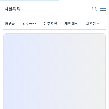
지원톡톡
하루몰
방수공사
정부지원
개인회생
결혼정보