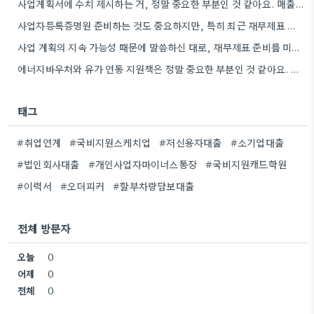
사업계획서에 수치 제시하는 거, 정말 중요한 부분인 것 같아요. 매출 성장률이나 고용 목표를 구체적으로 적으면…
사업자등록증명원 준비하는 것도 중요하지만, 특히 최근 재무제표 유효기간 꼭 확인해야 해요. 제가 최근 사업 계획서…
사업 계획의 지속 가능성 때문에 말씀하신 대로, 재무제표 준비를 미리 해두는 게 정말 중요하네요. 특히…
에너지바우처와 유가 연동 지원책은 정말 중요한 부분인 것 같아요. 특히 농어민분들이 에너지 가격 변동에 덜…
태그
#취업연계
#국비지원스케치업
#저신용자대출
#소기업대출
#법인회사대출
#개인사업자마이너스통장
#국비지원캐드학원
#이력서
#오더피커
#할부차량담보대출
전체 방문자
오늘
0
어제
0
전체
0