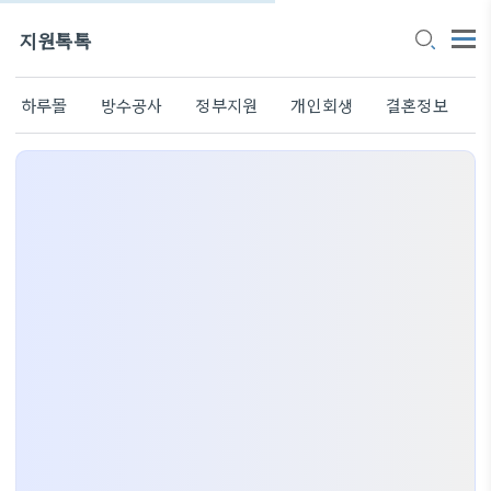
지원톡톡
하루몰
방수공사
정부지원
개인회생
결혼정보