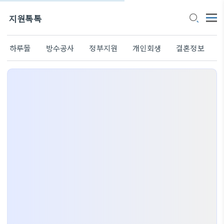
지원톡톡
하루몰
방수공사
정부지원
개인회생
결혼정보