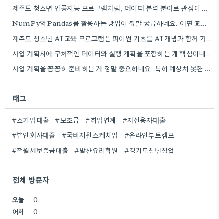
제주도 청소년 인공지능 프로그램처럼, 데이터 분석 분야로 관심이 생겨서 오프라인 학원 정보 좀 더 찾아봐야겠네요.
NumPy와 Pandas를 활용하는 방법이 정말 궁금하네요. 어떤 교육 과정에서 좀 더 자세히 다루는지 알려주실 수…
제주도 청소년 AI 교육 프로그램은 파이썬 기초를 AI 개념과 함께 가르치는 방식이 흥미롭네요. 특히 인공지능…
사업 계획서에 구체적인 데이터와 실행 계획을 포함하는 게 핵심이네요. 제가 비슷한 경험이 있어서, 단순히 아이디어를…
사업 계획을 꼼꼼히 준비하는 게 정말 중요하네요. 특히 예상치 못한 지출 때문에 어려움을 겪는 경우도…
태그
#소기업대출
#보조금
#취업연계
#저신용자대출
#법인회사대출
#국비지원스케치업
#온라인부트캠프
#전월세보증금대출
#발산요리학원
#경기도청년창업
전체 방문자
오늘
0
어제
0