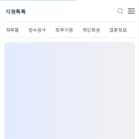
지원톡톡
하루몰
방수공사
정부지원
개인회생
결혼정보