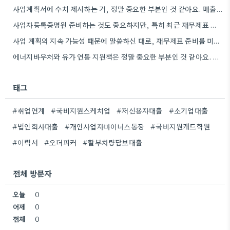
사업계획서에 수치 제시하는 거, 정말 중요한 부분인 것 같아요. 매출 성장률이나 고용 목표를 구체적으로 적으면…
사업자등록증명원 준비하는 것도 중요하지만, 특히 최근 재무제표 유효기간 꼭 확인해야 해요. 제가 최근 사업 계획서…
사업 계획의 지속 가능성 때문에 말씀하신 대로, 재무제표 준비를 미리 해두는 게 정말 중요하네요. 특히…
에너지바우처와 유가 연동 지원책은 정말 중요한 부분인 것 같아요. 특히 농어민분들이 에너지 가격 변동에 덜…
태그
#취업연계
#국비지원스케치업
#저신용자대출
#소기업대출
#법인회사대출
#개인사업자마이너스통장
#국비지원캐드학원
#이력서
#오더피커
#할부차량담보대출
전체 방문자
오늘
0
어제
0
전체
0