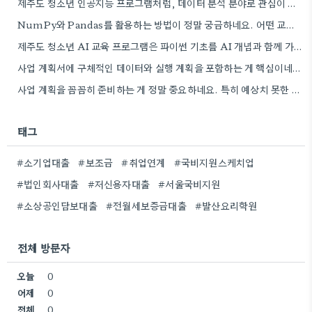
제주도 청소년 인공지능 프로그램처럼, 데이터 분석 분야로 관심이 생겨서 오프라인 학원 정보 좀 더 찾아봐야겠네요.
NumPy와 Pandas를 활용하는 방법이 정말 궁금하네요. 어떤 교육 과정에서 좀 더 자세히 다루는지 알려주실 수…
제주도 청소년 AI 교육 프로그램은 파이썬 기초를 AI 개념과 함께 가르치는 방식이 흥미롭네요. 특히 인공지능…
사업 계획서에 구체적인 데이터와 실행 계획을 포함하는 게 핵심이네요. 제가 비슷한 경험이 있어서, 단순히 아이디어를…
사업 계획을 꼼꼼히 준비하는 게 정말 중요하네요. 특히 예상치 못한 지출 때문에 어려움을 겪는 경우도…
태그
#소기업대출
#보조금
#취업연계
#국비지원스케치업
#법인회사대출
#저신용자대출
#서울국비지원
#소상공인담보대출
#전월세보증금대출
#발산요리학원
전체 방문자
오늘
0
어제
0
전체
0