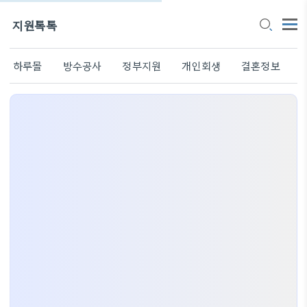
지원톡톡
하루몰
방수공사
정부지원
개인회생
결혼정보